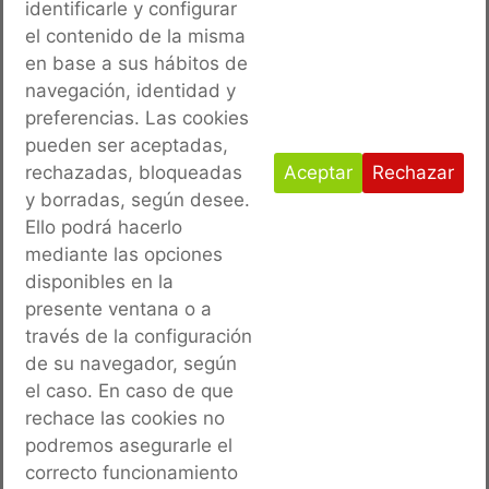
OBRA
: REPARACIÓN SUELO AUTOMÓVILES (BASE
identificarle y configurar
el contenido de la misma
AÉREA DE ALBACETE)
en base a sus hábitos de
PROMOTOR:
MINISTERIO DE DEFENSA. BASE AÉREA
navegación, identidad y
DE ALBACETE
preferencias. Las cookies
pueden ser aceptadas,
AÑO:
2019
rechazadas, bloqueadas
Aceptar
Rechazar
y borradas, según desee.
Ello podrá hacerlo
mediante las opciones
disponibles en la
presente ventana o a
través de la configuración
de su navegador, según
ANTERIOR
SIGUIENTE
el caso. En caso de que
INSTALACIÓN DE MARQUESINAS (MAESTRANZA ALBACETE
AMPLIACIÓN APARCAMIENTOS RMASD LA PLANA (CASTELLÓN)
rechace las cookies no
podremos asegurarle el
correcto funcionamiento