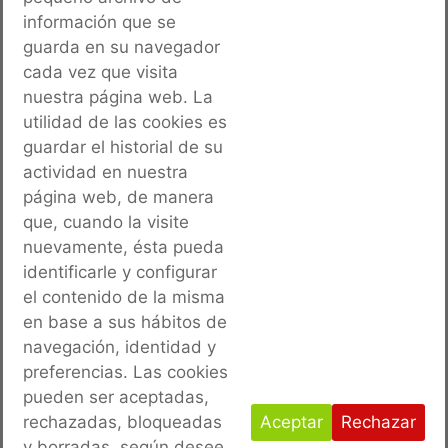
OBRA
: ACOMETIDA RED ELÉCTRICA A ZVB, CENAD
información que se
CHINCHILLA
guarda en su navegador
PROMOTOR:
MINISTERIO DE DEFENSA. DIRECCIÓN
cada vez que visita
nuestra página web. La
DE INFRAESTRUCTURAS E.T.
utilidad de las cookies es
AÑO:
2019
guardar el historial de su
actividad en nuestra
página web, de manera
que, cuando la visite
nuevamente, ésta pueda
identificarle y configurar
el contenido de la misma
en base a sus hábitos de
navegación, identidad y
preferencias. Las cookies
pueden ser aceptadas,
rechazadas, bloqueadas
Aceptar
Rechazar
y borradas, según desee.