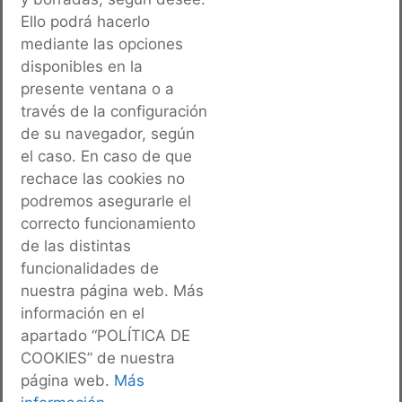
Ello podrá hacerlo
mediante las opciones
disponibles en la
presente ventana o a
través de la configuración
de su navegador, según
ANTERIOR
SIGUIENTE
el caso. En caso de que
SUSTITUCIÓN DE TRES GRUPOS ELECTRÓGENOS, BAD TENIENTE FLOMESTA, PEÑÓN DE VELEZ DE LA GOMERA (MELILLA)
ACONDICIONAMIENTO DE ZONA DE RESTAURACIÓN Y COCINA EN LA CANTINA DE MAESTRANZA AÉREA (ALBACETE)
rechace las cookies no
podremos asegurarle el
correcto funcionamiento
de las distintas
funcionalidades de
nuestra página web. Más
información en el
Calle San Agustín, 6, 02001 Albacete
apartado “POLÍTICA DE
COOKIES” de nuestra
Tel :
967 18 88 85
página web.
Más
info@accynia.com