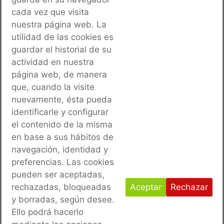
OBRA
: AMPLIACIÓN APARCAMIENTOS RMASD LA
cada vez que visita
PLANA (CASTELLÓN)
nuestra página web. La
PROMOTOR:
MINISTERIO DE DEFENSA. DIRECCIÓN
utilidad de las cookies es
guardar el historial de su
DE INFRAESTRUCTURAS E.T.
actividad en nuestra
AÑO:
2019
página web, de manera
que, cuando la visite
nuevamente, ésta pueda
identificarle y configurar
el contenido de la misma
en base a sus hábitos de
navegación, identidad y
preferencias. Las cookies
pueden ser aceptadas,
rechazadas, bloqueadas
Aceptar
Rechazar
y borradas, según desee.
Ello podrá hacerlo