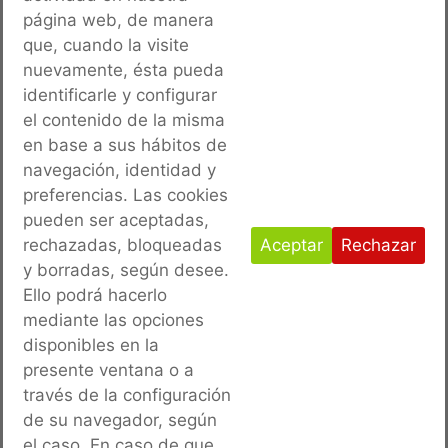
página web, de manera
que, cuando la visite
nuevamente, ésta pueda
identificarle y configurar
el contenido de la misma
en base a sus hábitos de
navegación, identidad y
preferencias. Las cookies
pueden ser aceptadas,
rechazadas, bloqueadas
Aceptar
Rechazar
y borradas, según desee.
Ello podrá hacerlo
mediante las opciones
disponibles en la
presente ventana o a
través de la configuración
de su navegador, según
ANTERIOR
SIGUIENTE
el caso. En caso de que
RESTITUCIÓN DE ACERAS EN EL SECTOR SANT JAUME (ALAIOR, MENORCA)
OBRAS DE MEJORA DE LA ACCESIBILIDAD DEL IES ISIDOR MACABICH, TM EIVISSA