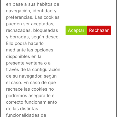
OBRA:
CONSTRUCCIÓN DE UN PREDESBASTE EN LA
en base a sus hábitos de
RED DE SANEAMIENTO DEL CENTRO PENITENCIARIO
navegación, identidad y
preferencias. Las cookies
DE MAHÓN (MENORCA)
pueden ser aceptadas,
PROMOTOR:
SECRETARIA GENERAL DE
rechazadas, bloqueadas
Aceptar
Rechazar
INSTITUCIONES PENITENCIARIAS (MINISTERIO DEL
y borradas, según desee.
Ello podrá hacerlo
INTERIOR)
mediante las opciones
AÑO:
2017
disponibles en la
presente ventana o a
través de la configuración
de su navegador, según
ANTERIOR
SIGUIENTE
el caso. En caso de que
INSTALACIÓN DE NUEVA RED DE TUBERIAS DE DEPURACIÓN EN LA SALA DE DEPURACIÓN DE LA PISCINA OLIMPICA DE LA INSTALACIÓN DEPORTIVA «CARLOS BELMONTE» DE ALBACETE
ACONDICIONAMIENTO DE MURO EN POLIDEPORTIVO PRÍNCIPES DE ESPAÑA, PALMA (MALLORCA)
rechace las cookies no
podremos asegurarle el
correcto funcionamiento
de las distintas
funcionalidades de